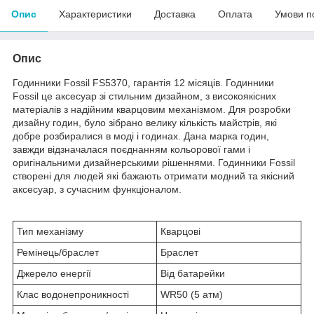
Опис
Характеристики
Доставка
Оплата
Умови п
Опис
Годинники Fossil FS5370, гарантія 12 місяців. Годинники
Fossil це аксесуар зі стильним дизайном, з високоякісних
матеріалів з надійним кварцовим механізмом. Для розробки
дизайну годин, було зібрано велику кількість майстрів, які
добре розбиралися в моді і годинах. Дана марка годин,
завжди відзначалася поєднанням кольорової гами і
оригінальними дизайнерськими рішеннями. Годинники Fossil
створені для людей які бажають отримати модний та якісний
аксесуар, з сучасним функціоналом.
Тип механізму
Кварцові
Ремінець/браслет
Браслет
Джерело енергії
Від батарейки
Клас водонепроникності
WR50 (5 атм)