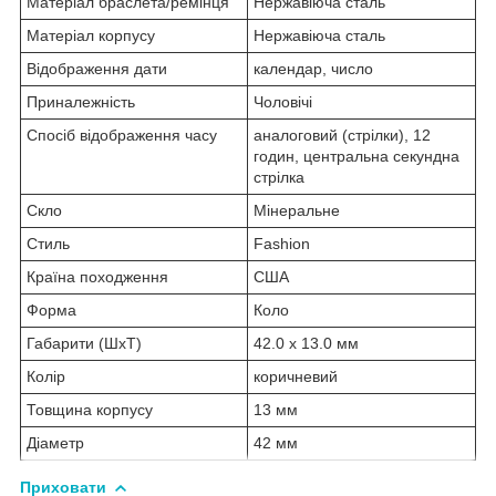
Матеріал браслета/ремінця
Нержавіюча сталь
Матеріал корпусу
Нержавіюча сталь
Відображення дати
календар, число
Приналежність
Чоловічі
Спосіб відображення часу
аналоговий (стрілки), 12
годин, центральна секундна
стрілка
Скло
Мінеральне
Стиль
Fashion
Країна походження
США
Форма
Коло
Габарити (ШхТ)
42.0 x 13.0 мм
Колір
коричневий
Товщина корпусу
13 мм
Діаметр
42 мм
Приховати