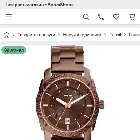
Інтернет-магазин «BoomShop».
Товари та послуги
Наручні годинники
Fossil
Годи
Оригинал