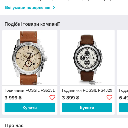
Всі умови повернення
Подібні товари компанії
Годинники FOSSIL FS5131
Годинники FOSSIL FS4829
Годи
3 999
3 899
6 4
₴
₴
Купити
Купити
Про нас