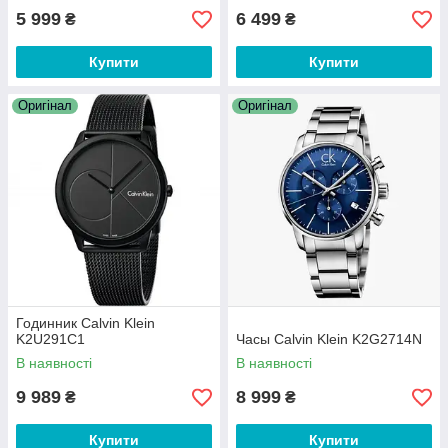
5 999
6 499
₴
₴
Купити
Купити
Оригінал
Оригінал
Годинник Calvin Klein
K2U291C1
Часы Calvin Klein K2G2714N
В наявності
В наявності
9 989
8 999
₴
₴
Купити
Купити