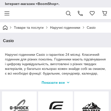
Інтернет-магазин «BoomShop».
Товари та послуги
Наручні годинники
Casio
Casio
Наручні годинники Casio з гарантією 24 місяці. Класичний
годинник для різних поколінь. Годинники мають підсвічування
і цифрову індивідуальність, виготовлені з різних твердих
матеріалів, у багатьох кольорах кожен знайде собі за смаком,
є всі необхідні функції: будильник, секундомір, календар,
світовий час та інші, годинник був створений як для кожного
Показати все
дня, так і для походу на важливу зустріч.