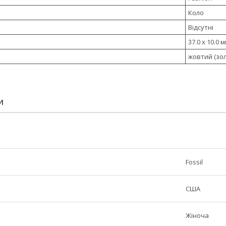
Коло
Відсутні
37.0 x 10.0 
жовтий (зо
И
Fossil
США
Жіноча