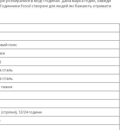
бре розбиралися в моді і годинах. Дана марка годин, завжди
Годинники Fossil створені для людей які бажають отримати
овий пояс
йки
)
 сталь
 сталь
ь тижня
(стрілки), 12/24 години
е