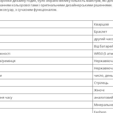
зробки дизайну годин, було зібрано велику кількість майстрів, які до
нанням кольорової гами і оригінальними дизайнерськими рішеннями. 
аксесуар, з сучасним функціоналом.
Кварцові
Браслет
другий час
Від батаре
кності
WR50 (5 атм
а/ремінця
Нержавіюча
Нержавіюча
и
число, ден
Стрілець
Жіночі
ння часу
аналоговий 
Мінеральн
Fashion