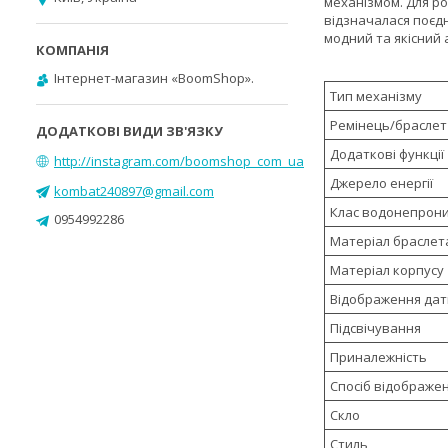
механізмом. Для ро
відзначалася поєд
модний та якісний 
Інтернет-магазин «BoomShop».
Тип механізму
Ремінець/браслет
Додаткові функції
http://instagram.com/boomshop_com_ua
Джерело енергії
kombat240897@gmail.com
Клас водонепрони
0954992286
Матеріал браслет
Матеріал корпусу
Відображення дат
Підсвічування
Приналежність
Спосіб відображе
Скло
Стиль