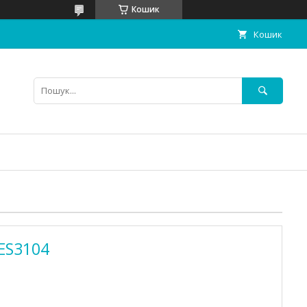
Кошик
Кошик
ES3104