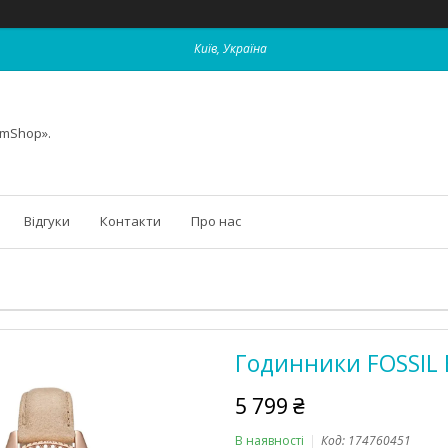
Київ, Україна
omShop».
Відгуки
Контакти
Про нас
Годинники FOSSIL 
5 799 ₴
В наявності
Код:
174760451