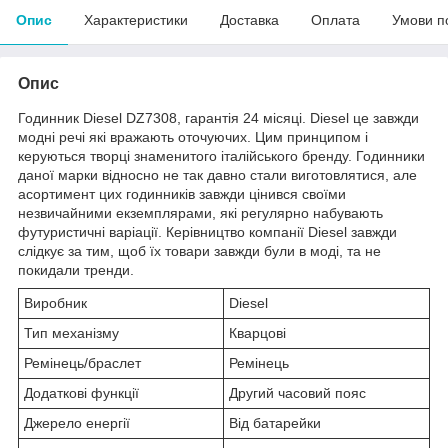
Опис
Характеристики
Доставка
Оплата
Умови п
Опис
Годинник Diesel DZ7308, гарантія 24 місяці. Diesel це завжди
модні речі які вражають оточуючих. Цим принципом і
керуються творці знаменитого італійського бренду. Годинники
даної марки відносно не так давно стали виготовлятися, але
асортимент цих годинників завжди цінився своїми
незвичайними екземплярами, які регулярно набувають
футуристичні варіації. Керівництво компанії Diesel завжди
слідкує за тим, щоб їх товари завжди були в моді, та не
покидали тренди.
Виробник
Diesel
Тип механізму
Кварцові
Ремінець/браслет
Ремінець
Додаткові функції
Другий часовий пояс
Джерело енергії
Від батарейки