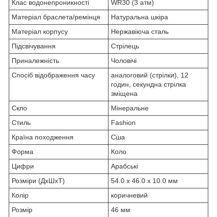
Клас водонепроникності
WR30 (3 атм)
Матеріал браслета/ремінця
Натуральна шкіра
Матеріал корпусу
Нержавіюча сталь
Підсвічування
Стрілець
Приналежність
Чоловічі
Спосіб відображення часу
аналоговий (стрілки), 12
годин, секундна стрілка
зміщена
Скло
Мінеральне
Стиль
Fashion
Країна походження
Сша
Форма
Коло
Цифри
Арабські
Розміри (ДхШхТ)
54.0 x 46.0 x 10.0 мм
Колір
коричневий
Розмір
46 мм