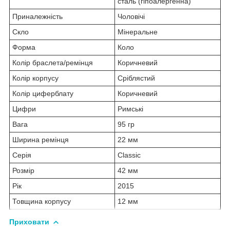
сталь (гіпоалергенна)
Приналежність
Чоловічі
Скло
Мінеральне
Форма
Коло
Колір браслета/ремінця
Коричневий
Колір корпусу
Сріблястий
Колір циферблату
Коричневий
Цифри
Римські
Вага
95 гр
Ширина ремінця
22 мм
Серія
Classic
Розмір
42 мм
Рік
2015
Товщина корпусу
12 мм
Приховати