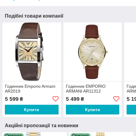
Подібні товари компанії
Годинник Emporio Armani
Годинник EMPORIO
Год
AR2019
ARMANI AR11312
ARM
5 599
5 499
5 1
₴
₴
Купити
Купити
Акційні пропозиції та новинки
Оригінал
Оригінал