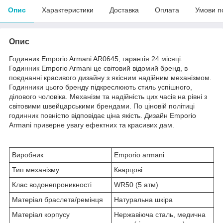
Опис
Характеристики
Доставка
Оплата
Умови п
Опис
Годинник Emporio Armani AR0645, гарантія 24 місяці.
Годинник Emporio Armani це світовий відомий бренд, в
поєднанні красивого дизайну з якісним надійним механізмом.
Годинники цього бренду підкреслюють стиль успішного,
ділового чоловіка. Механізм та надійність цих часів на рівні з
світовими швейцарськими брендами. По ціновій політиці
годинник повністю відповідає ціна якість. Дизайн Emporio
Armani приверне увагу ефектних та красивих дам.
Виробник
Emporio armani
Тип механізму
Кварцові
Клас водонепроникності
WR50 (5 атм)
Матеріал браслета/ремінця
Натуральна шкіра
Матеріал корпусу
Нержавіюча сталь, медична