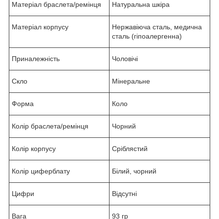
Матеріал браслета/ремінця
Натуральна шкіра
Матеріал корпусу
Нержавіюча сталь, медична
сталь (гіпоалергенна)
Приналежність
Чоловічі
Скло
Мінеральне
Форма
Коло
Колір браслета/ремінця
Чорний
Колір корпусу
Сріблястий
Колір циферблату
Білий, чорний
Цифри
Відсутні
Вага
93 гр