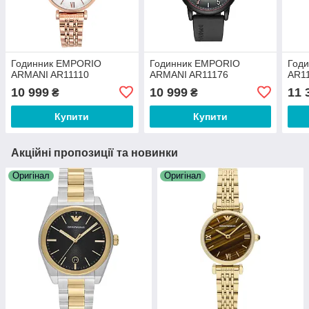
Годинник EMPORIO
Годинник EMPORIO
Годи
ARMANI AR11110
ARMANI AR11176
AR1
10 999
10 999
11 
₴
₴
Купити
Купити
Акційні пропозиції та новинки
Оригінал
Оригінал