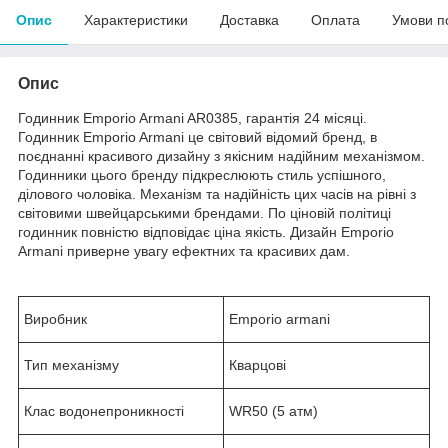
Опис
Характеристики
Доставка
Оплата
Умови п
Опис
Годинник Emporio Armani AR0385, гарантія 24 місяці.
Годинник Emporio Armani це світовий відомий бренд, в
поєднанні красивого дизайну з якісним надійним механізмом.
Годинники цього бренду підкреслюють стиль успішного,
ділового чоловіка. Механізм та надійність цих часів на рівні з
світовими швейцарськими брендами. По ціновій політиці
годинник повністю відповідає ціна якість. Дизайн Emporio
Armani приверне увагу ефектних та красивих дам.
Виробник
Emporio armani
Тип механізму
Кварцові
Клас водонепроникності
WR50 (5 атм)