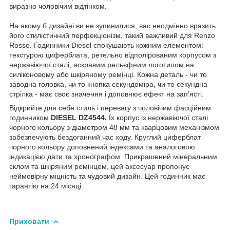
виразно чоловічим відтінком.
На якому б дизайні ви не зупинилися, вас неодмінно вразить
його стилістичний перфекціонізм, такий важливий для Renzo
Rosso. Годинники Diesel спокушають кожним елементом:
текстурою циферблата, ретельно відполірованим корпусом з
нержавіючої сталі, яскравим рельєфним логотипом на
силіконовому або шкіряному ремінці. Кожна деталь - чи то
заводна головка, чи то кнопка секундоміра, чи то секундна
стрілка - має своє значення і доповнює ефект на зап'ясті.
Відкрийте для себе стиль і перевагу з чоловічим фасційним
годинником
DIESEL DZ4544.
Їх корпус із нержавіючої сталі
чорного кольору з діаметром 48 мм та кварцовим механізмом
забезпечують бездоганний час ходу. Круглий циферблат
чорного кольору доповнений індексами та аналоговою
індикацією дати та хронографом. Прикрашений мінеральним
склом та шкіряним ремінцем, цей аксесуар пропонує
неймовірну міцність та чудовий дизайн. Цей годинник має
гарантію на 24 місяці.
Приховати