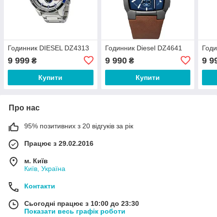
Годинник DIESEL DZ4313
Годинник Diesel DZ4641
Годи
9 999
9 990
9 9
₴
₴
Купити
Купити
Про нас
95% позитивних з 20 відгуків за рік
Працює з 29.02.2016
м. Київ
Київ, Україна
Контакти
Сьогодні працює з 10:00 до 23:30
Показати весь графік роботи