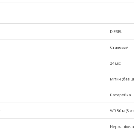
DIESEL
Сталевий
н
24 міс
Мітки (без ц
Батарейка
у
WR 50 м (5 а
Нержавіюча