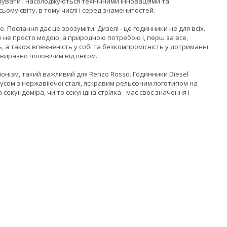
ивувати і насолоджуються технічними інноваціями та
му світу, в тому числі і серед знаменитостей.
 Послання дає це зрозуміти: Дизелі - це годинники не для всіх.
е не просто модою, а природною потребою і, перш за все,
ь, а також впевненість у собі та безкомпромісність у дотриманні
 виразно чоловічим відтінком.
іонізм, такий важливий для Renzo Rosso. Годинники Diesel
сом з нержавіючої сталі, яскравим рельєфним логотипом на
секундоміра, чи то секундна стрілка - має своє значення і