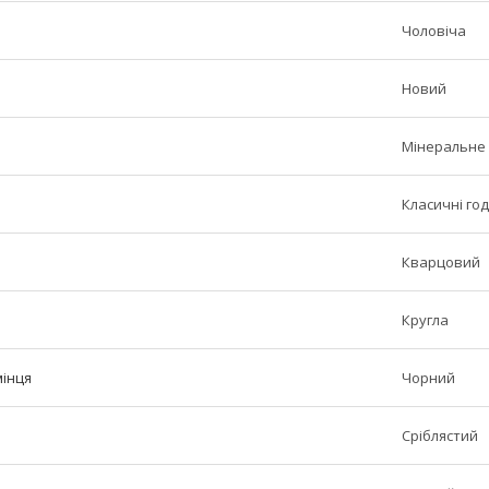
Чоловіча
Новий
Мінеральне
Класичні го
Кварцовий
Кругла
мінця
Чорний
Сріблястий