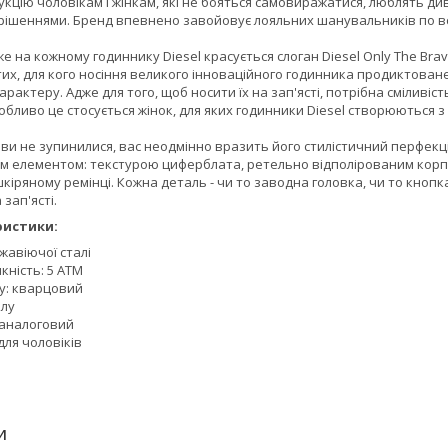
кцію чоловікам і жінкам, які не бояться самовиражатися, люблять д
ішеннями. Бренд впевнено завойовує лояльних шанувальників по всьо
 на кожному годиннику Diesel красується слоган Diesel Only The Brave.
тих, для кого носіння великого інноваційного годинника продиктован
рактеру. Адже для того, щоб носити їх на зап'ясті, потрібна сміливіст
обливо це стосується жінок, для яких годинники Diesel створюються з
 ви не зупинилися, вас неодмінно вразить його стилістичний перфекц
 елементом: текстурою циферблата, ретельно відполірованим корпу
кіряному ремінці. Кожна деталь - чи то заводна головка, чи то кнопка 
зап'ясті.
ристики:
жавіючої сталі
ність: 5 АТМ
у: кварцовий
алу
 аналоговий
ля чоловіків
И