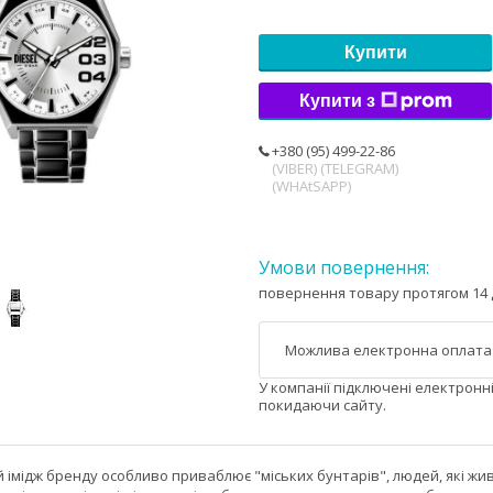
Купити
Купити з
+380 (95) 499-22-86
(VIBER) (TELEGRAM)
(WHAtSAPP)
повернення товару протягом 14 
У компанії підключені електронн
покидаючи сайту.
 імідж бренду особливо приваблює "міських бунтарів", людей, які жи