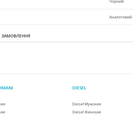
Чорний
Аналоговий 
Я ЗАМОВЛЕННЯ
RMANI
DIESEL
кие
Diesel Мужские
кие
Diesel Женские