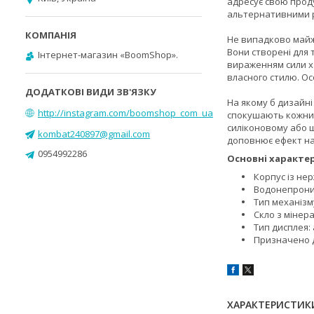
адресує свою проду
альтернативними р
Не випадково майже
Вони створені для 
Інтернет-магазин «BoomShop».
вираженням сили ха
власного стилю. Ос
На якому б дизайні
http://instagram.com/boomshop_com_ua
спокушають кожним
силіконовому або ш
kombat240897@gmail.com
доповнює ефект на 
0954992286
Основні характе
Корпус із нер
Водонепроник
Тип механізм
Скло з мінер
Тип дисплея:
Призначено д
ХАРАКТЕРИСТИК