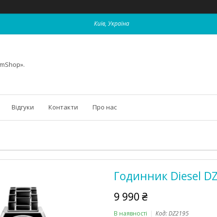
Київ, Україна
omShop».
Відгуки
Контакти
Про нас
Годинник Diesel D
9 990 ₴
В наявності
Код:
DZ2195