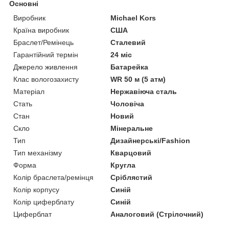
Основні
Виробник
Michael Kors
Країна виробник
США
Браслет/Ремінець
Сталевий
Гарантійний термін
24 міс
Джерело живлення
Батарейка
Клас вологозахисту
WR 50 м (5 атм)
Матеріал
Нержавіюча сталь
Стать
Чоловіча
Стан
Новий
Скло
Мінеральне
Тип
Дизайнерські/Fashion
Тип механізму
Кварцовий
Форма
Кругла
Колір браслета/ремінця
Сріблястий
Колір корпусу
Синій
Колір циферблату
Синій
Циферблат
Аналоговий (Стрілочний)