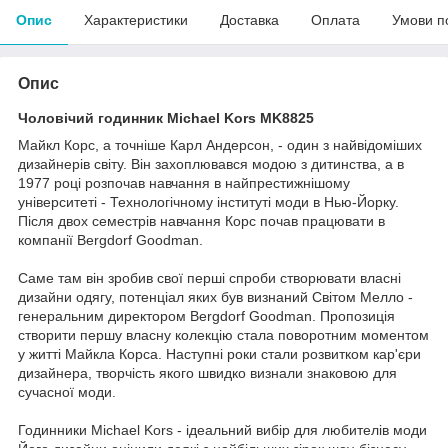
Опис
Характеристики
Доставка
Оплата
Умови п
Опис
Чоловічий годинник Michael Kors MK8825
Майкл Корс, а точніше Карл Андерсон, - один з найвідоміших
дизайнерів світу. Він захоплювався модою з дитинства, а в
1977 році розпочав навчання в найпрестижнішому
університеті - Технологічному інституті моди в Нью-Йорку.
Після двох семестрів навчання Корс почав працювати в
компанії Bergdorf Goodman.
Саме там він зробив свої перші спроби створювати власні
дизайни одягу, потенціал яких був визнаний Світом Мелло -
генеральним директором Bergdorf Goodman. Пропозиція
створити першу власну колекцію стала поворотним моментом
у житті Майкла Корса. Наступні роки стали розвитком кар'єри
дизайнера, творчість якого швидко визнали знаковою для
сучасної моди.
Годинники Michael Kors - ідеальний вибір для любителів моди