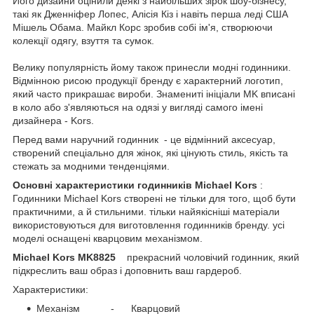
Його дизайни оцінили деякі з найбільших зірок шоу-бізнесу,
такі як Дженніфер Лопес, Алісія Кіз і навіть перша леді США
Мішель Обама. Майкл Корс зробив собі ім'я, створюючи
колекції одягу, взуття та сумок.
Велику популярність йому також принесли модні годинники.
Відмінною рисою продукції бренду є характерний логотип,
який часто прикрашає вироби. Знамениті ініціали MK вписані
в коло або з'являються на одязі у вигляді самого імені
дизайнера - Kors.
Перед вами наручний годинник
- це відмінний аксесуар,
створений спеціально для жінок, які цінують стиль, якість та
стежать за модними тенденціями.
Основні характеристики годинників Michael Kors
:
Годинники Michael Kors створені не тільки для того, щоб бути
практичними, а й стильними. тільки найякісніші матеріали
використовуються для виготовлення годинників бренду. усі
моделі оснащені кварцовим механізмом.
Michael Kors MK8825
прекрасний чоловічий годинник, який
підкреслить ваш образ і доповнить ваш гардероб.
Характеристики:
Механізм - Кварцовий