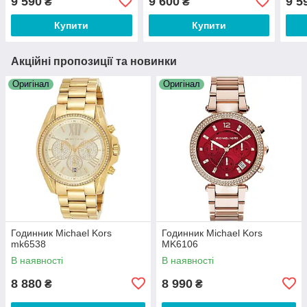
9 590
9 600
9 5
₴
₴
Купити
Купити
Акційні пропозиції та новинки
Оригінал
Оригінал
Годинник Michael Kors
Годинник Michael Kors
mk6538
MK6106
В наявності
В наявності
8 880
8 990
₴
₴