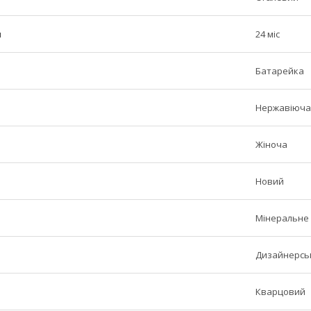
н
24 міс
Батарейка
Нержавіюча
Жіноча
Новий
Мінеральне
Дизайнерськ
Кварцовий