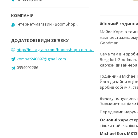
Жіночий годинни
Інтернет-магазин «BoomShop».
Майкл Корс, а точн
найпрестижнішому у
Goodman.
http://instagram.com/boomshop_com_ua
Саме там він зроби
kombat240897@gmail.com
Bergdorf Goodman.
кар'єри дизайнера,
0954992286
Годинники Michael 
Його дизайни оціни
зробив собі ім'я, с
Велику популярніст
Знамениті ініціали 
Перед вами наруч
Основні характер
тільки найякісніші
Michael Kors MK