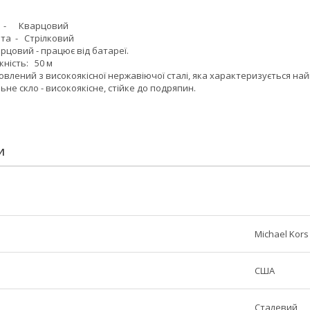
- Кварцовий
та - Стрілковий
рцовий - працює від батареї.
ність: 50 м
овлений з високоякісної нержавіючої сталі, яка характеризується най
льне скло - високоякісне, стійке до подряпин.
И
Michael Kors
США
Сталевий