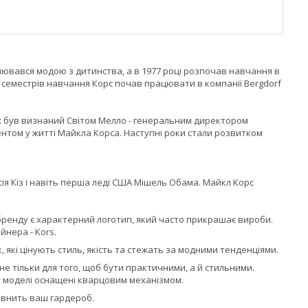
плювався модою з дитинства, а в 1977 році розпочав навчання в
х семестрів навчання Корс почав працювати в компанії Bergdorf
их був визнаний Світом Мелло - генеральним директором
том у житті Майкла Корса. Наступні роки стали розвитком
ісія Кіз і навіть перша леді США Мішель Обама. Майкл Корс
бренду є характерний логотип, який часто прикрашає вироби.
йнера - Kors.
, які цінують стиль, якість та стежать за модними тенденціями.
 не тільки для того, щоб бути практичними, а й стильними.
сі моделі оснащені кварцовим механізмом.
овнить ваш гардероб.