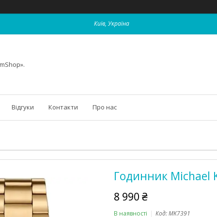
Київ, Україна
omShop».
Відгуки
Контакти
Про нас
Годинник Michael 
8 990 ₴
В наявності
Код:
MK7391