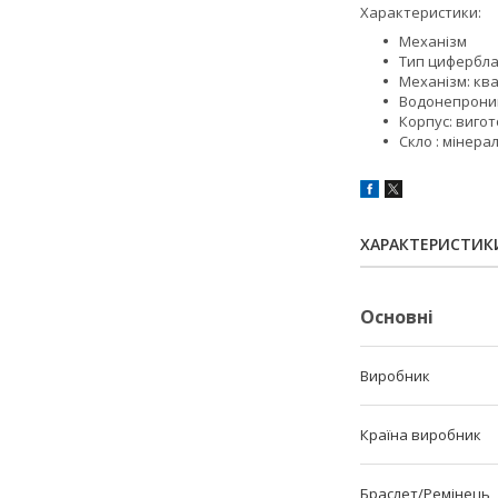
Характеристики:
Механізм 
Тип цифербла
Механізм: ква
Водонепроник
Корпус: вигот
Скло : мінера
ХАРАКТЕРИСТИК
Основні
Виробник
Країна виробник
Браслет/Ремінець