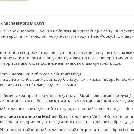
к Michael Kors MK7391
іше Карл Андерсон, - один з найвідоміших дизайнерів світу. Він захо
ніверситеті - Технологічному інституті моди в Нью-Йорку. Після дво
в свої перші спроби створювати власні дизайни одягу, потенціал як
 Пропозиція створити першу власну колекцію стала поворотним момен
 творчість якого швидко визнали знаковою для сучасної моди.
Kors - ідеальний вибір для любителів моди
ли деякі з найбільших зірок шоу-бізнесу, такі як Дженніфер Лопес, Ал
творюючи колекції одягу, взуття та сумок.
ь йому також принесли модні годинники. Відмінною рисою продукції 
MK вписані в коло або з'являються на одязі у вигляді самого імені диза
ний годинник
- це відмінний аксесуар, створений спеціально для жінок
истики годинників Michael Kors
: Годинники Michael Kors створені
 матеріали використовуються для виготовлення годинників бренду. у
7391
прекрасний жіночий годинник, який підкреслить ваш образ і доп