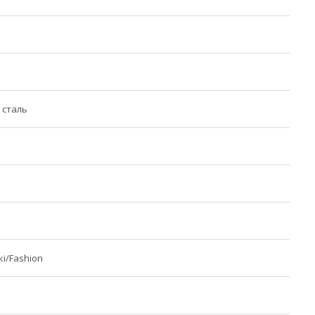
 сталь
і/Fashion