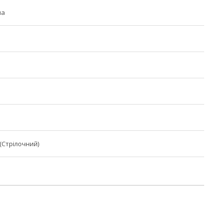
на
(Стрілочний)