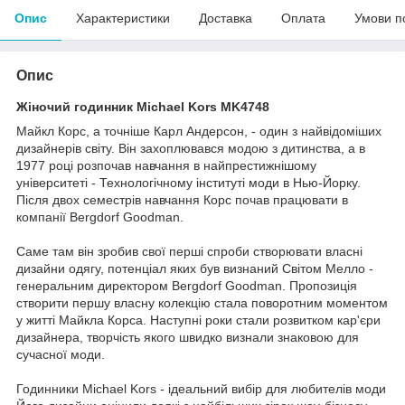
Опис
Характеристики
Доставка
Оплата
Умови п
Опис
Жіночий годинник Michael Kors MK4748
Майкл Корс, а точніше Карл Андерсон, - один з найвідоміших
дизайнерів світу. Він захоплювався модою з дитинства, а в
1977 році розпочав навчання в найпрестижнішому
університеті - Технологічному інституті моди в Нью-Йорку.
Після двох семестрів навчання Корс почав працювати в
компанії Bergdorf Goodman.
Саме там він зробив свої перші спроби створювати власні
дизайни одягу, потенціал яких був визнаний Світом Мелло -
генеральним директором Bergdorf Goodman. Пропозиція
створити першу власну колекцію стала поворотним моментом
у житті Майкла Корса. Наступні роки стали розвитком кар'єри
дизайнера, творчість якого швидко визнали знаковою для
сучасної моди.
Годинники Michael Kors - ідеальний вибір для любителів моди