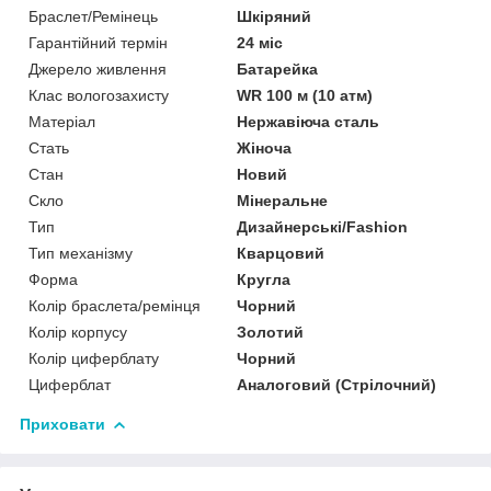
Браслет/Ремінець
Шкіряний
Гарантійний термін
24 міс
Джерело живлення
Батарейка
Клас вологозахисту
WR 100 м (10 атм)
Матеріал
Нержавіюча сталь
Стать
Жіноча
Стан
Новий
Скло
Мінеральне
Тип
Дизайнерські/Fashion
Тип механізму
Кварцовий
Форма
Кругла
Колір браслета/ремінця
Чорний
Колір корпусу
Золотий
Колір циферблату
Чорний
Циферблат
Аналоговий (Стрілочний)
Приховати