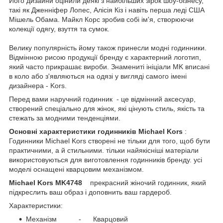
Його дизайни оцінили деякі з найбільших зірок шоу-бізнесу,
такі як Дженніфер Лопес, Алісія Кіз і навіть перша леді США
Мішель Обама. Майкл Корс зробив собі ім'я, створюючи
колекції одягу, взуття та сумок.
Велику популярність йому також принесли модні годинники.
Відмінною рисою продукції бренду є характерний логотип,
який часто прикрашає вироби. Знамениті ініціали MK вписані
в коло або з'являються на одязі у вигляді самого імені
дизайнера - Kors.
Перед вами наручний годинник
- це відмінний аксесуар,
створений спеціально для жінок, які цінують стиль, якість та
стежать за модними тенденціями.
Основні характеристики годинників Michael Kors
:
Годинники Michael Kors створені не тільки для того, щоб бути
практичними, а й стильними. тільки найякісніші матеріали
використовуються для виготовлення годинників бренду. усі
моделі оснащені кварцовим механізмом.
Michael Kors MK4748
прекрасний жіночий годинник, який
підкреслить ваш образ і доповнить ваш гардероб.
Характеристики:
Механізм - Кварцовий