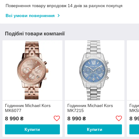
Повернення товару впродовж 14 днів за рахунок покупця
Всі умови повернення
Подібні товари компанії
Годинник Michael Kors
Годинник Michael Kors
Годи
MK6077
MK7215
MK5
8 990
8 990
8 9
₴
₴
Купити
Купити