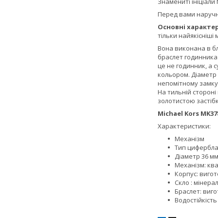
Знамениті ініціали 
Перед вами наруч
Основні характер
тільки найякісніші
Вона виконана в бл
браслет годинника
це не годинник, а с
кольором. Діаметр 
непомітному замку.
На тильній сторон
золотистою застібк
Michael Kors MK
Характеристики:
Механізм 
Тип цифербла
Діаметр 36 м
Механізм: ква
Корпус: вигот
Скло : мінера
Браслет: виго
Водостійкість 