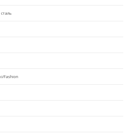
 сталь
і/Fashion