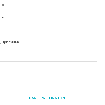
ото
ото
(Стрілочний)
DANIEL WELLINGTON