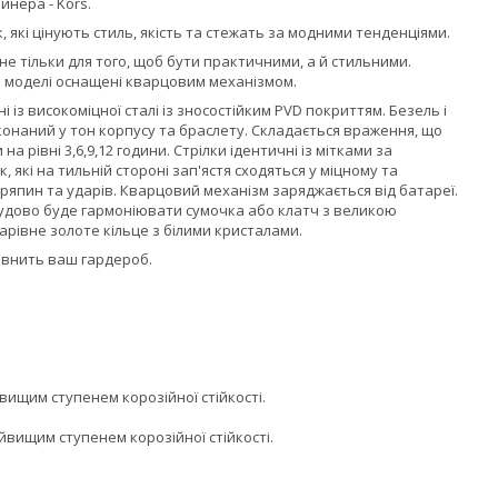
йнера - Kors.
, які цінують стиль, якість та стежать за модними тенденціями.
 не тільки для того, щоб бути практичними, а й стильними.
сі моделі оснащені кварцовим механізмом.
 із високоміцної сталі із зносостійким PVD покриттям. Безель і
онаний у тон корпусу та браслету. Складається враження, що
 рівні 3,6,9,12 години. Стрілки ідентичні із мітками за
 які на тильній стороні зап'ястя сходяться у міцному та
ряпин та ударів. Кварцовий механізм заряджається від батареї.
чудово буде гармоніювати сумочка або клатч з великою
рівне золоте кільце з білими кристалами.
овнить ваш гардероб.
вищим ступенем корозійної стійкості.
йвищим ступенем корозійної стійкості.