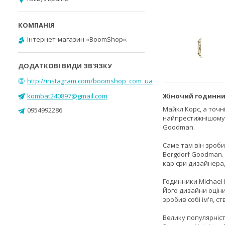
Інтернет-магазин «BoomShop».
http://instagram.com/boomshop_com_ua
kombat240897@gmail.com
Жіночий годинни
Майкл Корс, а точн
0954992286
найпрестижнішому у
Goodman.
Саме там він зроби
Bergdorf Goodman.
кар'єри дизайнера,
Годинники Michael 
Його дизайни оціни
зробив собі ім'я, с
Велику популярніст