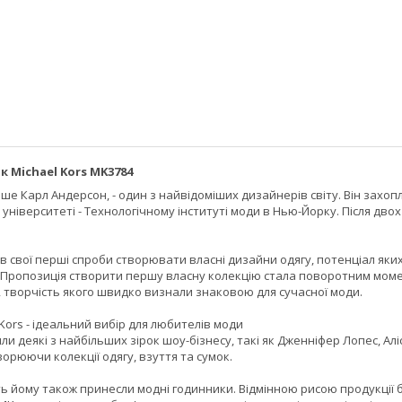
к Michael Kors MK3784
іше Карл Андерсон, - один з найвідоміших дизайнерів світу. Він захо
ніверситеті - Технологічному інституті моди в Нью-Йорку. Після дво
в свої перші спроби створювати власні дизайни одягу, потенціал як
 Пропозиція створити першу власну колекцію стала поворотним момен
 творчість якого швидко визнали знаковою для сучасної моди.
Kors - ідеальний вибір для любителів моди
ли деякі з найбільших зірок шоу-бізнесу, такі як Дженніфер Лопес, Ал
творюючи колекції одягу, взуття та сумок.
ь йому також принесли модні годинники. Відмінною рисою продукції 