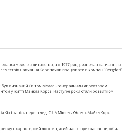
плювався модою з дитинства, а в 1977 році розпочав навчання в
х семестрів навчання Корс почав працювати в компанії Bergdorf
их був визнаний Світом Мелло - генеральним директором
том у житті Майкла Корса. Наступні роки стали розвитком
ісія Кіз і навіть перша леді США Мішель Обама. Майкл Корс
бренду є характерний логотип, який часто прикрашає вироби.