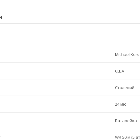
И
Michael Kors
США
Сталевий
н
24 міс
Батарейка
у
WR 50 м (5 а