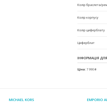
Колір браслета/ре
Колір корпусу
Колір циферблату
Циферблат
ІНФОРМАЦІЯ ДЛ
Ціна:
7 990 ₴
MICHAEL KORS
EMPORIO A