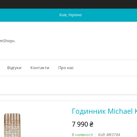
Київ, Україна
omShop».
Відгуки
Контакти
Про нас
Годинник Michael 
7 990 ₴
В наявності
Код:
MK3784