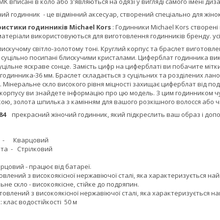
MK вписані в коло або з'являються на одязі у вигляді самого імені диза
ний годинник
- це відмінний аксесуар, створений спеціально для жінок
истики годинників Michael Kors
: Годинники Michael Kors створені
 матеріали використовуються для виготовлення годинників бренду. у
искучому світло-золотому тоні. Круглий корпус та браслет виготовлені
 суцільно посипані блискучими кристалами. Циферблат годинника вик
уцільне яскраве сонце. Замість цифр на циферблаті ви побачите мітки на
годинника-36 мм. Браслет складається з суцільних та розділених ланок,
 Мінеральне скло високого рівня міцності захищає циферблат від под
і корпусу ви знайдете інформацію про цю модель. З цим годинником 
ою, золота шпилька з камінням для вашого розкішного волосся або ча
3784
прекрасний жіночий годинник, який підкреслить ваш образ і доп
- Кварцовий
та - Стрілковий
м
рцовий - працює від батареї.
овлений з високоякісної нержавіючої сталі, яка характеризується най
льне скло - високоякісне, стійке до подряпин.
товлений з високоякісної нержавіючої сталі, яка характеризується на
: клас водостійкості 50 м