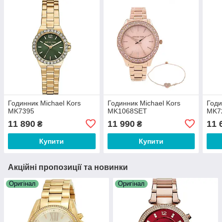
Годинник Michael Kors
Годинник Michael Kors
Годи
MK7395
MK1068SET
MK7
11 890
11 990
11 
₴
₴
Купити
Купити
Акційні пропозиції та новинки
Оригінал
Оригінал