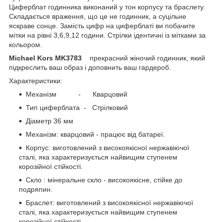
Циферблат годинника виконаний у тон корпусу та браслету.
Складається враження, що це не годинник, а суцільне
яскраве сонце. Замість цифр на циферблаті ви побачите
мітки на рівні 3,6,9,12 години. Стрілки ідентичні із мітками за
кольором.
Michael Kors MK3783
прекрасний жіночий годинник, який
підкреслить ваш образ і доповнить ваш гардероб.
Характеристики:
Механізм - Кварцовий
Тип циферблата - Стрілковий
Діаметр 36 мм
Механізм: кварцовий - працює від батареї.
Корпус: виготовлений з високоякісної нержавіючої
сталі, яка характеризується найвищим ступенем
корозійної стійкості.
Скло : мінеральне скло - високоякісне, стійке до
подряпин.
Браслет: виготовлений з високоякісної нержавіючої
сталі, яка характеризується найвищим ступенем
корозійної стійкості.