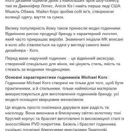
Його дизайни оцінили деякі з найбільших зірок шоу-бізнесу,
такі як Дженніфер Лопес, Алісія Кіз і навіть перша леді США
Мішель Обама. Майкл Корс зробив собі ім'я, створюючи
колекції одягу, взуття та сумок.
Велику популярність йому також принесли модні годинники.
Відмінною рисою продукції бренду є характерний логотип,
який часто прикрашає вироби. Знамениті ініціали MK вписані
в коло або з'являються на одязі у вигляді самого імені
дизайнера - Kors.
Перед вами наручний годинник
- це відмінний аксесуар,
створений спеціально для жінок, які цінують стиль, якість та
стежать за модними тенденціями.
Основні характеристики годинників Michael Kors
:
Годинники Michael Kors створені не тільки для того, щоб бути
практичними, а й стильними. тільки найякісніші матеріали
використовуються для виготовлення годинників бренду. усі
моделі оснащені кварцовим механізмом.
Ця модель просто покликана дарувати вам радість та
насолоду. Вона виконана в блискучому світло-золотому тоні.
Круглий корпус та браслет виготовлені із високоміцної сталі із
зносостійким PVD покриттям. Безель і браслет годинника
суцільно посипані блискучими кристалами Swarovski.