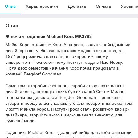
Опис
Характеристики
Доставка
Оплата
Умови п
Опис
Жіночий годинник Michael Kors MK3783
Майкл Корс, а точніше Карл Андерсон, - один з найвідоміших
дизайнерів світу. Він захоплювався модою з дитинства, а в
1977 році розпочав навчання в найпрестижнішому
університеті - Технологічному інституті моди в Нью-Йорку.
Після двох семестрів навчання Корс почав працювати в
компанії Bergdorf Goodman.
Саме там він зробив свої перші спроби створювати власні
дизайни одягу, потенціал яких був визнаний Світом Мелло -
генеральним директором Bergdorf Goodman. Пропозиція
створити першу власну колекцію стала поворотним моментом
у житті Майкла Корса. Наступні роки стали розвитком кар'єри
дизайнера, творчість якого швидко визнали знаковою для
сучасної моди.
Годинники Michael Kors - ідеальний вибір для любителів моди