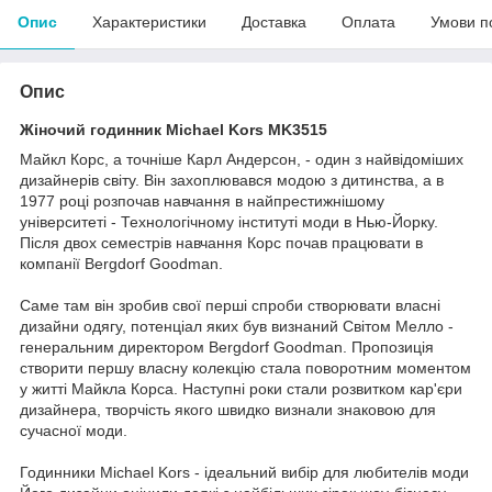
Опис
Характеристики
Доставка
Оплата
Умови п
Опис
Жіночий годинник Michael Kors MK3515
Майкл Корс, а точніше Карл Андерсон, - один з найвідоміших
дизайнерів світу. Він захоплювався модою з дитинства, а в
1977 році розпочав навчання в найпрестижнішому
університеті - Технологічному інституті моди в Нью-Йорку.
Після двох семестрів навчання Корс почав працювати в
компанії Bergdorf Goodman.
Саме там він зробив свої перші спроби створювати власні
дизайни одягу, потенціал яких був визнаний Світом Мелло -
генеральним директором Bergdorf Goodman. Пропозиція
створити першу власну колекцію стала поворотним моментом
у житті Майкла Корса. Наступні роки стали розвитком кар'єри
дизайнера, творчість якого швидко визнали знаковою для
сучасної моди.
Годинники Michael Kors - ідеальний вибір для любителів моди