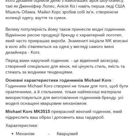
Його дизайни оцінили деякі з найбільших зірок шоу-бізнесу,
такі як Дженніфер Лопес, Алісія Кіз і навіть перша леді США
Мішель Обама. Майкл Корс зробив собі ім'я, створюючи
колекції одягу, взуття та сумок.
Велику популярність йому також принесли модні годинники.
Відмінною рисою продукції бренду є характерний логотип,
який часто прикрашає вироби. Знамениті ініціали MK вписані
в коло або з'являються на одязі у вигляді самого імені
дизайнера - Kors.
Перед вами наручний годинник
- це відмінний аксесуар,
створений спеціально для жінок, які цінують стиль, якість та
стежать за модними тенденціями.
Основні характеристики годинників Michael Kors
:
Годинники Michael Kors створені не тільки для того, щоб бути
практичними, а й стильними. тільки найякісніші матеріали
використовуються для виготовлення годинників бренду. усі
моделі оснащені кварцовим механізмом.
Michael Kors MK3515
прекрасний жіночий годинник, який
підкреслить ваш образ і доповнить ваш гардероб.
Характеристики:
Механізм - Кварцовий