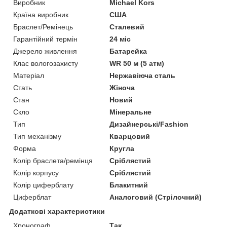
Виробник
Michael Kors
Країна виробник
США
Браслет/Ремінець
Сталевий
Гарантійний термін
24 міс
Джерело живлення
Батарейка
Клас вологозахисту
WR 50 м (5 атм)
Матеріал
Нержавіюча сталь
Стать
Жіноча
Стан
Новий
Скло
Мінеральне
Тип
Дизайнерські/Fashion
Тип механізму
Кварцовий
Форма
Кругла
Колір браслета/ремінця
Сріблястий
Колір корпусу
Сріблястий
Колір циферблату
Блакитний
Циферблат
Аналоговий (Стрілочний)
Додаткові характеристики
Хронограф
Так