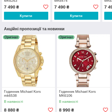
MK6263
MK6474
MK6
7 490
7 490
7 4
₴
₴
Купити
Купити
Акційні пропозиції та новинки
Оригінал
Оригінал
Годинник Michael Kors
Годинник Michael Kors
mk6538
MK6106
В наявності
В наявності
8 880
8 990
₴
₴