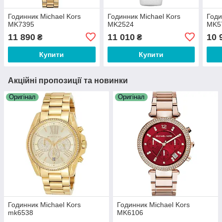
Годинник Michael Kors
Годинник Michael Kors
Годи
MK7395
MK2524
MK5
11 890
11 010
10 
₴
₴
Купити
Купити
Акційні пропозиції та новинки
Оригінал
Оригінал
Годинник Michael Kors
Годинник Michael Kors
mk6538
MK6106