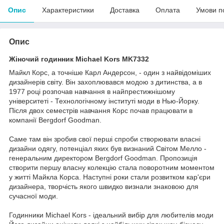
Опис
Характеристики
Доставка
Оплата
Умови п
Опис
Жіночий годинник Michael Kors MK7332
Майкл Корс, а точніше Карл Андерсон, - один з найвідоміших
дизайнерів світу. Він захоплювався модою з дитинства, а в
1977 році розпочав навчання в найпрестижнішому
університеті - Технологічному інституті моди в Нью-Йорку.
Після двох семестрів навчання Корс почав працювати в
компанії Bergdorf Goodman.
Саме там він зробив свої перші спроби створювати власні
дизайни одягу, потенціал яких був визнаний Світом Мелло -
генеральним директором Bergdorf Goodman. Пропозиція
створити першу власну колекцію стала поворотним моментом
у житті Майкла Корса. Наступні роки стали розвитком кар'єри
дизайнера, творчість якого швидко визнали знаковою для
сучасної моди.
Годинники Michael Kors - ідеальний вибір для любителів моди