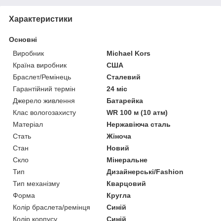
Характеристики
Основні
Виробник
Michael Kors
Країна виробник
США
Браслет/Ремінець
Сталевий
Гарантійний термін
24 міс
Джерело живлення
Батарейка
Клас вологозахисту
WR 100 м (10 атм)
Матеріал
Нержавіюча сталь
Стать
Жіноча
Стан
Новий
Скло
Мінеральне
Тип
Дизайнерські/Fashion
Тип механізму
Кварцовий
Форма
Кругла
Колір браслета/ремінця
Синій
Колір корпусу
Синій