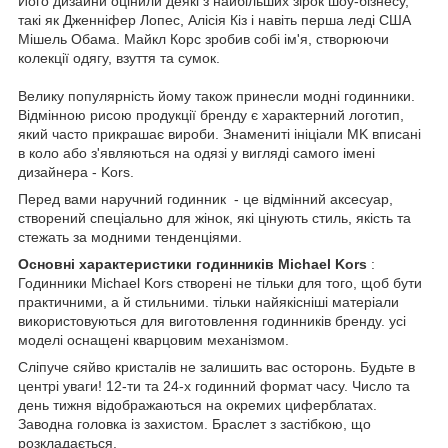
Його дизайни оцінили деякі з найбільших зірок шоу-бізнесу,
такі як Дженніфер Лопес, Алісія Кіз і навіть перша леді США
Мішель Обама. Майкл Корс зробив собі ім'я, створюючи
колекції одягу, взуття та сумок.
Велику популярність йому також принесли модні годинники.
Відмінною рисою продукції бренду є характерний логотип,
який часто прикрашає вироби. Знамениті ініціали MK вписані
в коло або з'являються на одязі у вигляді самого імені
дизайнера - Kors.
Перед вами наручний годинник
- це відмінний аксесуар,
створений спеціально для жінок, які цінують стиль, якість та
стежать за модними тенденціями.
Основні характеристики годинників Michael Kors
:
Годинники Michael Kors створені не тільки для того, щоб бути
практичними, а й стильними. тільки найякісніші матеріали
використовуються для виготовлення годинників бренду. усі
моделі оснащені кварцовим механізмом.
Сліпуче сяйво кристалів не залишить вас осторонь. Будьте в
центрі уваги! 12-ти та 24-х годинний формат часу. Число та
день тижня відображаються на окремих циферблатах.
Заводна головка із захистом. Браслет з застібкою, що
розкладається.