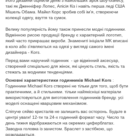
Його дизайни оцінили деякі з найбільших зірок шоу-бізнесу,
такі як Дженніфер Лопес, Алісія Кіз і навіть перша леді США
Мішель Обама. Майкл Корс зробив собі ім'я, створюючи
колекції одягу, взуття та сумок.
Велику популярність йому також принесли модні годинники.
Відмінною рисою продукції бренду є характерний логотип,
який часто прикрашає вироби. Знамениті ініціали MK вписані
в коло або з'являються на одязі у вигляді самого імені
дизайнера - Kors.
Перед вами наручний годинник
- це відмінний аксесуар,
створений спеціально для жінок, які цінують стиль, якість та
стежать за модними тенденціями.
Основні характеристики годинників Michael Kors
:
Годинники Michael Kors створені не тільки для того, щоб бути
практичними, а й стильними. тільки найякісніші матеріали
використовуються для виготовлення годинників бренду. усі
моделі оснащені кварцовим механізмом.
Сліпуче сяйво кристалів не залишить вас осторонь. Будьте в
центрі уваги! 12-ти та 24-х годинний формат часу. Число та
день тижня відображаються на окремих циферблатах.
Заводна головка із захистом. Браслет з застібкою, що
розкладається.