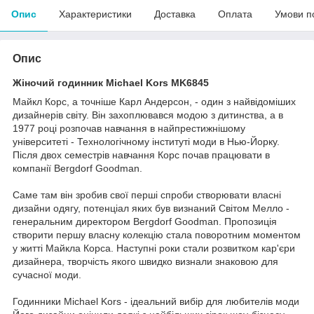
Опис
Характеристики
Доставка
Оплата
Умови п
Опис
Жіночий годинник Michael Kors MK6845
Майкл Корс, а точніше Карл Андерсон, - один з найвідоміших
дизайнерів світу. Він захоплювався модою з дитинства, а в
1977 році розпочав навчання в найпрестижнішому
університеті - Технологічному інституті моди в Нью-Йорку.
Після двох семестрів навчання Корс почав працювати в
компанії Bergdorf Goodman.
Саме там він зробив свої перші спроби створювати власні
дизайни одягу, потенціал яких був визнаний Світом Мелло -
генеральним директором Bergdorf Goodman. Пропозиція
створити першу власну колекцію стала поворотним моментом
у житті Майкла Корса. Наступні роки стали розвитком кар'єри
дизайнера, творчість якого швидко визнали знаковою для
сучасної моди.
Годинники Michael Kors - ідеальний вибір для любителів моди