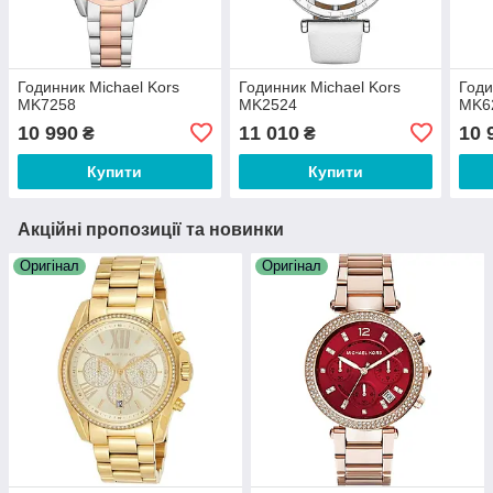
Годинник Michael Kors
Годинник Michael Kors
Годи
MK7258
MK2524
MK6
10 990
11 010
10 
₴
₴
Купити
Купити
Акційні пропозиції та новинки
Оригінал
Оригінал