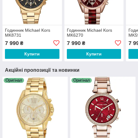
Годинник Michael Kors
Годинник Michael Kors
Годи
MK8731
MK6270
MK5
7 990
7 990
7 9
₴
₴
Купити
Купити
Акційні пропозиції та новинки
Оригінал
Оригінал