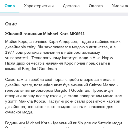
Опис
Характеристики
Доставка
Оплата
Умови п
Опис
Жіночий годинник Michael Kors MK6911
Майкл Корс, а точніше Карл Андерсон, - один з найвідоміших
дизайнерів світу. Він захоплювався модою з дитинства, а в
1977 році розпочав навчання в найпрестижнішому
університеті - Технологічному інституті моди в Нью-Йорку.
Після двох семестрів навчання Корс почав працювати в
компанії Bergdorf Goodman.
Саме там він зробив свої перші спроби створювати власні
дизайни одягу, потенціал яких був визнаний Світом Мелло -
генеральним директором Bergdorf Goodman. Пропозиція
створити першу власну колекцію стала поворотним моментом
у житті Майкла Корса. Наступні роки стали розвитком кар'єри
дизайнера, творчість якого швидко визнали знаковою для
сучасної моди.
Годинники Michael Kors - ідеальний вибір для любителів моди