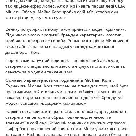
Його дизайни оцінили деякі з найбільших зірок шоу-бізнесу,
такі як Дженніфер Лопес, Алісія Кіз і навіть перша леді США
Мішель Обама. Майкл Корс зробив собі ім'я, створюючи
колекції одягу, взуття та сумок.
Велику популярність йому також принесли модні годинники.
Відмінною рисою продукції бренду є характерний логотип,
який часто прикрашає вироби. Знамениті ініціали MK вписані
в коло або з'являються на одязі у вигляді самого імені
дизайнера - Kors.
Перед вами наручний годинник
- це відмінний аксесуар,
створений спеціально для жінок, які цінують стиль, якість та
стежать за модними тенденціями.
Основні характеристики годинників Michael Kors
:
Годинники Michael Kors створені не тільки для того, щоб бути
практичними, а й стильними. тільки найякісніші матеріали
використовуються для виготовлення годинників бренду. усі
моделі оснащені кварцовим механізмом.
Чарівна сила кристалів цього стильного аксесуара дозволить
створити неповторний образ. Годинник для ніжної та
впевненої в собі леді. Жіночий годинник з круглим корпусом.
Циферблат прикрашений кристалами. Мітки у вигляді штрихів
та крапок. Рифлена заводна головка. Браслет з застібкою, що