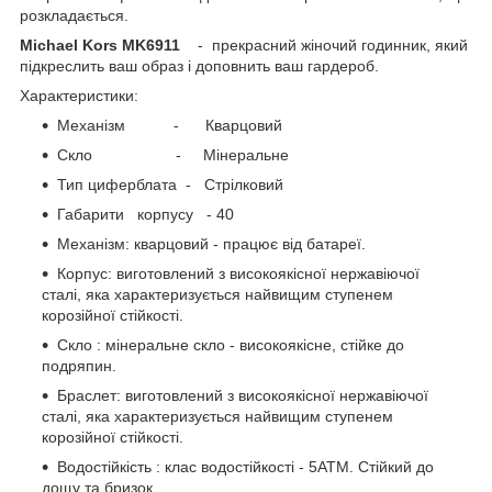
розкладається.
Michael Kors MK6911
- прекрасний жіночий годинник, який
підкреслить ваш образ і доповнить ваш гардероб.
Характеристики:
Механізм - Кварцовий
Скло - Мінеральне
Тип циферблата - Стрілковий
Габарити корпусу - 40
Механізм: кварцовий - працює від батареї.
Корпус: виготовлений з високоякісної нержавіючої
сталі, яка характеризується найвищим ступенем
корозійної стійкості.
Скло : мінеральне скло - високоякісне, стійке до
подряпин.
Браслет: виготовлений з високоякісної нержавіючої
сталі, яка характеризується найвищим ступенем
корозійної стійкості.
Водостійкість : клас водостійкості - 5АТМ. Стійкий до
дощу та бризок.