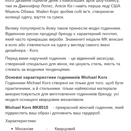
Його дизайни оцінили деякі з найбільших зірок шоу-бізнесу,
такі як Дженніфер Лопес, Алісія Кіз і навіть перша леді США
Мішель Обама. Майкл Корс зробив собі ім'я, створюючи
колекції одягу, взуття та сумок.
Велику популярність йому також принесли модні годинники.
Відмінною рисою продукції бренду є характерний логотип,
який часто прикрашає вироби. Знамениті ініціали MK вписані
в коло або з'являються на одязі у вигляді самого імені
дизайнера - Kors.
Перед вами наручний годинник
- це відмінний аксесуар,
створений спеціально для жінок, які цінують стиль, якість та
стежать за модними тенденціями.
Основні характеристики годинників Michael Kors
:
Годинники Michael Kors створені не тільки для того, щоб бути
практичними, а й стильними. тільки найякісніші матеріали
використовуються для виготовлення годинників бренду. усі
моделі оснащені кварцовим механізмом.
Michael Kors MK8515
- прекрасний жіночий годинник, який
підкреслить ваш образ і доповнить ваш гардероб.
Характеристики:
Механізм - Кварцовий