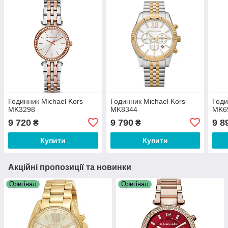
Годинник Michael Kors
Годинник Michael Kors
Годи
MK3298
MK8344
MK6
9 720
9 790
9 8
₴
₴
Купити
Купити
Акційні пропозиції та новинки
Оригінал
Оригінал