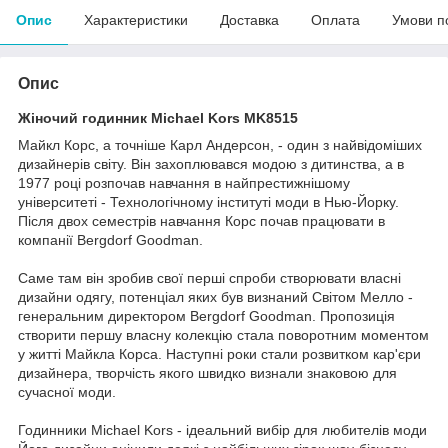
Опис
Характеристики
Доставка
Оплата
Умови п
Опис
Жіночий годинник Michael Kors MK8515
Майкл Корс, а точніше Карл Андерсон, - один з найвідоміших
дизайнерів світу. Він захоплювався модою з дитинства, а в
1977 році розпочав навчання в найпрестижнішому
університеті - Технологічному інституті моди в Нью-Йорку.
Після двох семестрів навчання Корс почав працювати в
компанії Bergdorf Goodman.
Саме там він зробив свої перші спроби створювати власні
дизайни одягу, потенціал яких був визнаний Світом Мелло -
генеральним директором Bergdorf Goodman. Пропозиція
створити першу власну колекцію стала поворотним моментом
у житті Майкла Корса. Наступні роки стали розвитком кар'єри
дизайнера, творчість якого швидко визнали знаковою для
сучасної моди.
Годинники Michael Kors - ідеальний вибір для любителів моди