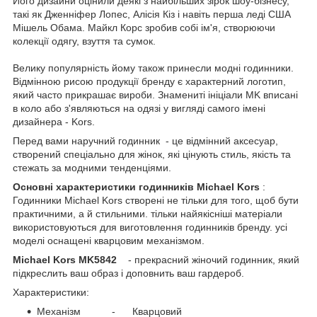
Його дизайни оцінили деякі з найбільших зірок шоу-бізнесу,
такі як Дженніфер Лопес, Алісія Кіз і навіть перша леді США
Мішель Обама. Майкл Корс зробив собі ім'я, створюючи
колекції одягу, взуття та сумок.
Велику популярність йому також принесли модні годинники.
Відмінною рисою продукції бренду є характерний логотип,
який часто прикрашає вироби. Знамениті ініціали MK вписані
в коло або з'являються на одязі у вигляді самого імені
дизайнера - Kors.
Перед вами наручний годинник
- це відмінний аксесуар,
створений спеціально для жінок, які цінують стиль, якість та
стежать за модними тенденціями.
Основні характеристики годинників Michael Kors
:
Годинники Michael Kors створені не тільки для того, щоб бути
практичними, а й стильними. тільки найякісніші матеріали
використовуються для виготовлення годинників бренду. усі
моделі оснащені кварцовим механізмом.
Michael Kors MK5842
- прекрасний жіночий годинник, який
підкреслить ваш образ і доповнить ваш гардероб.
Характеристики:
Механізм - Кварцовий