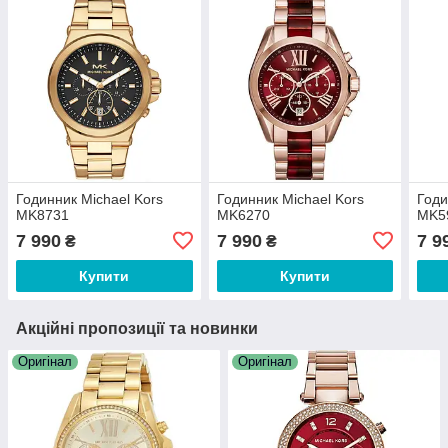
Годинник Michael Kors
Годинник Michael Kors
Годи
MK8731
MK6270
MK5
7 990
7 990
7 9
₴
₴
Купити
Купити
Акційні пропозиції та новинки
Оригінал
Оригінал