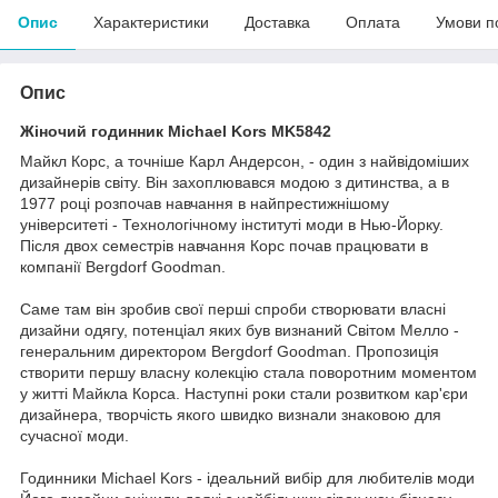
Опис
Характеристики
Доставка
Оплата
Умови п
Опис
Жіночий годинник Michael Kors MK5842
Майкл Корс, а точніше Карл Андерсон, - один з найвідоміших
дизайнерів світу. Він захоплювався модою з дитинства, а в
1977 році розпочав навчання в найпрестижнішому
університеті - Технологічному інституті моди в Нью-Йорку.
Після двох семестрів навчання Корс почав працювати в
компанії Bergdorf Goodman.
Саме там він зробив свої перші спроби створювати власні
дизайни одягу, потенціал яких був визнаний Світом Мелло -
генеральним директором Bergdorf Goodman. Пропозиція
створити першу власну колекцію стала поворотним моментом
у житті Майкла Корса. Наступні роки стали розвитком кар'єри
дизайнера, творчість якого швидко визнали знаковою для
сучасної моди.
Годинники Michael Kors - ідеальний вибір для любителів моди