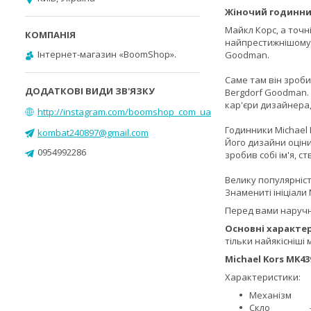
Жіночий годинни
Майкл Корс, а точн
найпрестижнішому у
Інтернет-магазин «BoomShop».
Goodman.
Саме там він зроби
Bergdorf Goodman.
кар'єри дизайнера,
http://instagram.com/boomshop_com_ua
Годинники Michael 
kombat240897@gmail.com
Його дизайни оціни
0954992286
зробив собі ім'я, с
Велику популярніст
Знамениті ініціали 
Перед вами наруч
Основні характер
тільки найякісніші
Michael Kors MK
Характеристики:
Механізм 
Скло - М