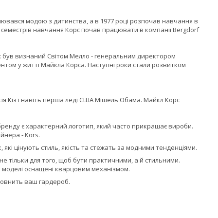
плювався модою з дитинства, а в 1977 році розпочав навчання в
х семестрів навчання Корс почав працювати в компанії Bergdorf
их був визнаний Світом Мелло - генеральним директором
том у житті Майкла Корса. Наступні роки стали розвитком
ісія Кіз і навіть перша леді США Мішель Обама. Майкл Корс
бренду є характерний логотип, який часто прикрашає вироби.
йнера - Kors.
, які цінують стиль, якість та стежать за модними тенденціями.
 не тільки для того, щоб бути практичними, а й стильними.
сі моделі оснащені кварцовим механізмом.
оповнить ваш гардероб.