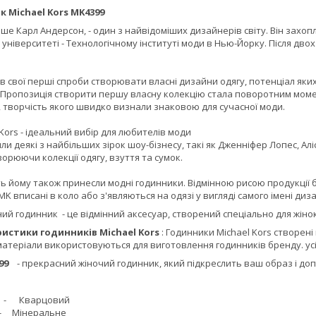
к Michael Kors MK4399
іше Карл Андерсон, - один з найвідоміших дизайнерів світу. Він захо
ніверситеті - Технологічному інституті моди в Нью-Йорку. Після дво
в свої перші спроби створювати власні дизайни одягу, потенціал як
 Пропозиція створити першу власну колекцію стала поворотним момен
 творчість якого швидко визнали знаковою для сучасної моди.
Kors - ідеальний вибір для любителів моди
ли деякі з найбільших зірок шоу-бізнесу, такі як Дженніфер Лопес, Ал
творюючи колекції одягу, взуття та сумок.
ь йому також принесли модні годинники. Відмінною рисою продукції 
MK вписані в коло або з'являються на одязі у вигляді самого імені диза
ний годинник
- це відмінний аксесуар, створений спеціально для жінок
истики годинників Michael Kors
: Годинники Michael Kors створені
 матеріали використовуються для виготовлення годинників бренду. у
4399
- прекрасний жіночий годинник, який підкреслить ваш образ і д
- Кварцовий
інеральне