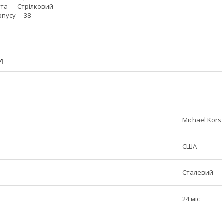
та - Стрілковий
пусу - 38
И
Michael Kors
США
Сталевий
н
24 міс