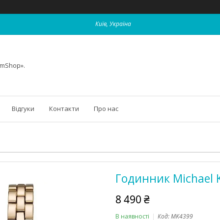
Київ, Україна
omShop».
Відгуки
Контакти
Про нас
Годинник Michael 
8 490 ₴
В наявності
Код:
MK4399