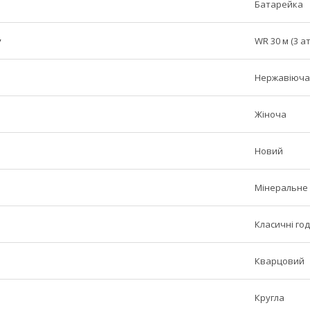
Батарейка
у
WR 30 м (3 а
Нержавіюча
Жіноча
Новий
Мінеральне
Класичні го
Кварцовий
Кругла