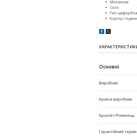
Механізм 
Скло - М
Тип цифербла
Корпус годинн
ХАРАКТЕРИСТИК
Основні
Виробник
Країна виробник
Браслет/Ремінець
Гарантійний термі