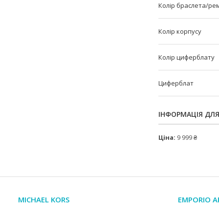
Колір браслета/ре
Колір корпусу
Колір циферблату
Циферблат
ІНФОРМАЦІЯ ДЛ
Ціна:
9 999 ₴
MICHAEL KORS
EMPORIO A