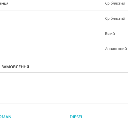
мінця
Сріблястий
Сріблястий
Білий
Аналоговий 
Я ЗАМОВЛЕННЯ
RMANI
DIESEL