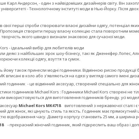
іше Карл Андерсон, - один з найвідоміших дизайнерів світу. Він захо
ніверситеті - Технологічному інституті моди в Нью-Йорку. Після дво
в свої перші спроби створювати власні дизайни одягу, потенціал як
 Пропозиція створити першу власну колекцію стала поворотним момен
 творчість якого швидко визнали знаковою для сучасної моди.
Kors - ідеальний вибір для любителів моди
ли деякі з найбільших зірок шоу-бізнесу, такі як Дженніфер Лопес, Ал
творюючи колекції одягу, взуття та сумок.
ь йому також принесли модні годинники. Відмінною рисою продукції 
MK вписані в коло або з'являються на одязі у вигляді самого імені диза
ний годинник
- це відмінний аксесуар, створений спеціально для жінок
тики годинників Michael Kors : Годинники Michael Kors створені не ті
али використовуються для виготовлення годинників бренду. усі моде
 аксесуар
Michael Kors MK4718
виготовлений з нержавіючої сталі і є 
ий для жінок, які цінують стиль та якість. Годинник має прямокутний
істю відображення часу. Діаметр корпусу становить 25 мм, а ширина ре
4718
- прекрасний жіночий годинник, який підкреслить ваш образ і д