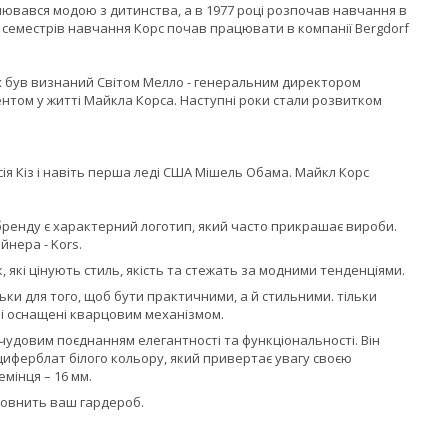
плювався модою з дитинства, а в 1977 році розпочав навчання в
х семестрів навчання Корс почав працювати в компанії Bergdorf
их був визнаний Світом Мелло - генеральним директором
том у житті Майкла Корса. Наступні роки стали розвитком
ісія Кіз і навіть перша леді США Мішель Обама. Майкл Корс
бренду є характерний логотип, який часто прикрашає вироби.
йнера - Kors.
, які цінують стиль, якість та стежать за модними тенденціями.
льки для того, щоб бути практичними, а й стильними. тільки
лі оснащені кварцовим механізмом.
чудовим поєднанням елегантності та функціональності. Він
 циферблат білого кольору, який привертає увагу своєю
мінця – 16 мм.
оповнить ваш гардероб.