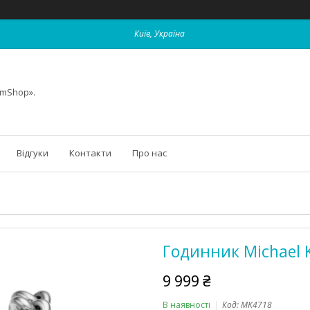
Київ, Україна
omShop».
Відгуки
Контакти
Про нас
Годинник Michael 
9 999 ₴
В наявності
Код:
MK4718