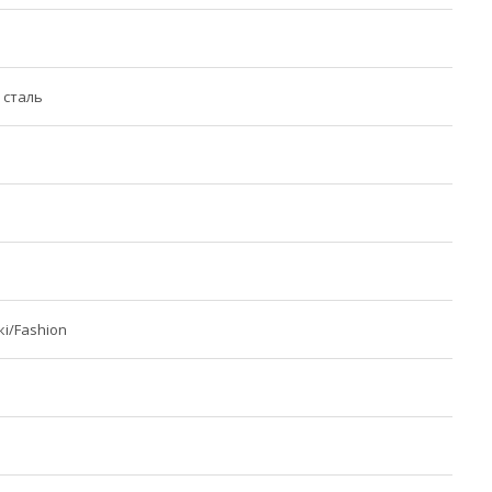
 сталь
і/Fashion