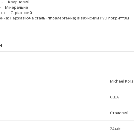
- Кварцовий
інеральне
та - Стрілковий
ика: Нержавіюча сталь (гіпоалергенна) із захисним PVD покриттям
И
Michael Kors
США
Сталевий
н
24 міс