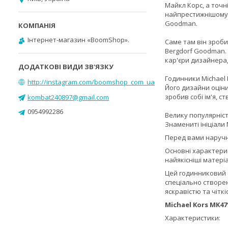
Майкл Корс, а точн
найпрестижнішому у
Goodman.
Інтернет-магазин «BoomShop».
Саме там він зроби
Bergdorf Goodman.
кар'єри дизайнера,
Годинники Michael 
http://instagram.com/boomshop_com_ua
Його дизайни оціни
зробив собі ім'я, с
kombat240897@gmail.com
0954992286
Велику популярніст
Знамениті ініціали 
Перед вами наруч
Основні характерис
найякісніші матері
Цей годинниковий
спеціально створен
яскравістю та чітк
Michael Kors MK
Характеристики: