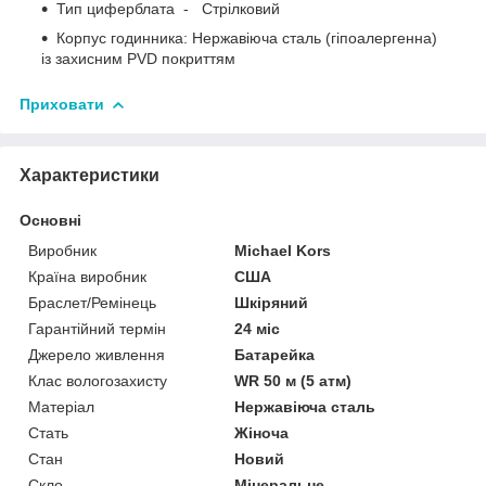
Тип циферблата - Стрілковий
Корпус годинника: Нержавіюча сталь (гіпоалергенна)
із захисним PVD покриттям
Приховати
Характеристики
Основні
Виробник
Michael Kors
Країна виробник
США
Браслет/Ремінець
Шкіряний
Гарантійний термін
24 міс
Джерело живлення
Батарейка
Клас вологозахисту
WR 50 м (5 атм)
Матеріал
Нержавіюча сталь
Стать
Жіноча
Стан
Новий
Скло
Мінеральне