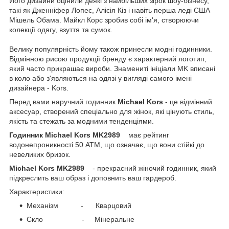
Його дизайни оцінили деякі з найбільших зірок шоу-бізнесу,
такі як Дженніфер Лопес, Алісія Кіз і навіть перша леді США
Мішель Обама. Майкл Корс зробив собі ім'я, створюючи
колекції одягу, взуття та сумок.
Велику популярність йому також принесли модні годинники.
Відмінною рисою продукції бренду є характерний логотип,
який часто прикрашає вироби. Знамениті ініціали MK вписані
в коло або з'являються на одязі у вигляді самого імені
дизайнера - Kors.
Перед вами наручний годинник
Michael Kors
- це відмінний
аксесуар, створений спеціально для жінок, які цінують стиль,
якість та стежать за модними тенденціями.
Годинник Michael Kors MK2989
має рейтинг
водонепроникності 50 АТМ, що означає, що вони стійкі до
невеликих бризок.
Michael Kors MK2989
- прекрасний жіночий годинник, який
підкреслить ваш образ і доповнить ваш гардероб.
Характеристики:
Механізм - Кварцовий
Скло - Мінеральне