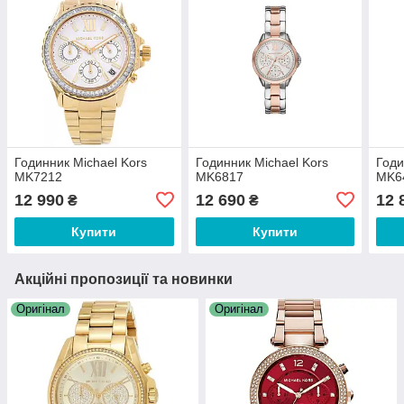
Годинник Michael Kors
Годинник Michael Kors
Годи
MK7212
MK6817
MK6
12 990
12 690
12 
₴
₴
Купити
Купити
Акційні пропозиції та новинки
Оригінал
Оригінал