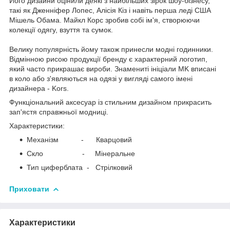
Його дизайни оцінили деякі з найбільших зірок шоу-бізнесу,
такі як Дженніфер Лопес, Алісія Кіз і навіть перша леді США
Мішель Обама. Майкл Корс зробив собі ім'я, створюючи
колекції одягу, взуття та сумок.
Велику популярність йому також принесли модні годинники.
Відмінною рисою продукції бренду є характерний логотип,
який часто прикрашає вироби. Знамениті ініціали MK вписані
в коло або з'являються на одязі у вигляді самого імені
дизайнера - Kors.
Функціональний аксесуар із стильним дизайном прикрасить
зап'ястя справжньої модниці.
Характеристики:
Механізм - Кварцовий
Скло - Мінеральне
Тип циферблата - Стрілковий
Приховати
Характеристики