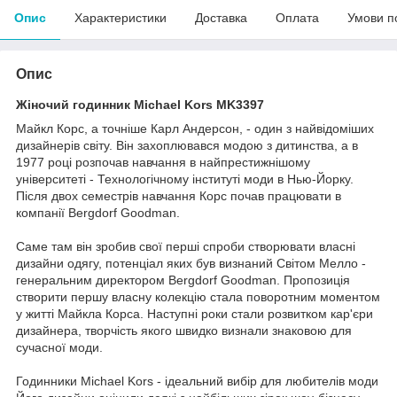
Опис
Характеристики
Доставка
Оплата
Умови п
Опис
Жіночий годинник Michael Kors MK3397
Майкл Корс, а точніше Карл Андерсон, - один з найвідоміших
дизайнерів світу. Він захоплювався модою з дитинства, а в
1977 році розпочав навчання в найпрестижнішому
університеті - Технологічному інституті моди в Нью-Йорку.
Після двох семестрів навчання Корс почав працювати в
компанії Bergdorf Goodman.
Саме там він зробив свої перші спроби створювати власні
дизайни одягу, потенціал яких був визнаний Світом Мелло -
генеральним директором Bergdorf Goodman. Пропозиція
створити першу власну колекцію стала поворотним моментом
у житті Майкла Корса. Наступні роки стали розвитком кар'єри
дизайнера, творчість якого швидко визнали знаковою для
сучасної моди.
Годинники Michael Kors - ідеальний вибір для любителів моди