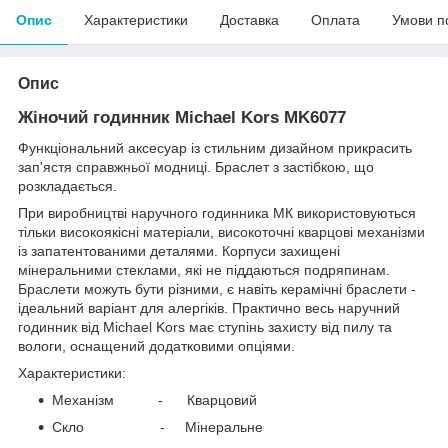
Опис
Характеристики
Доставка
Оплата
Умови п
Опис
Жіночий годинник Michael Kors MK6077
Функціональний аксесуар із стильним дизайном прикрасить
зап'ястя справжньої модниці. Браслет з застібкою, що
розкладається.
При виробництві наручного годинника МК використовуються
тільки високоякісні матеріали, високоточні кварцові механізми
із запатентованими деталями. Корпуси захищені
мінеральними стеклами, які не піддаються подряпинам.
Браслети можуть бути різними, є навіть керамічні браслети -
ідеальний варіант для алергіків. Практично весь наручний
годинник від Michael Kors має ступінь захисту від пилу та
вологи, оснащений додатковими опціями.
Характеристики:
Механізм - Кварцовий
Скло - Мінеральне