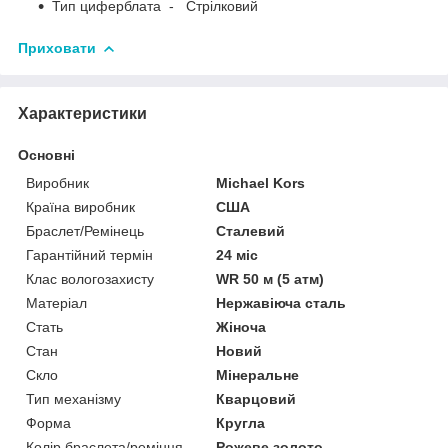
Тип циферблата - Стрілковий
Приховати
Характеристики
Основні
Виробник
Michael Kors
Країна виробник
США
Браслет/Ремінець
Сталевий
Гарантійний термін
24 міс
Клас вологозахисту
WR 50 м (5 атм)
Матеріал
Нержавіюча сталь
Стать
Жіноча
Стан
Новий
Скло
Мінеральне
Тип механізму
Кварцовий
Форма
Кругла
Колір браслета/ремінця
Рожеве золото