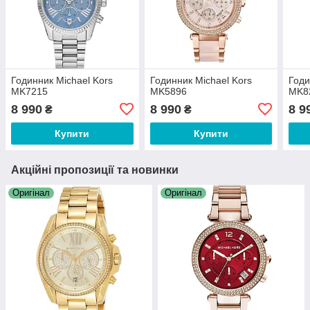
Годинник Michael Kors
Годинник Michael Kors
Годи
MK7215
MK5896
MK8
8 990
8 990
8 9
₴
₴
Купити
Купити
Акційні пропозиції та новинки
Оригінал
Оригінал