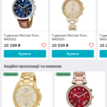
Годинник Michael Kors
Годинник Michael Kors
Годи
MK8362
MK6559
MK6
10 199
10 530
10 
₴
₴
Купити
Купити
Акційні пропозиції та новинки
Оригінал
Оригінал