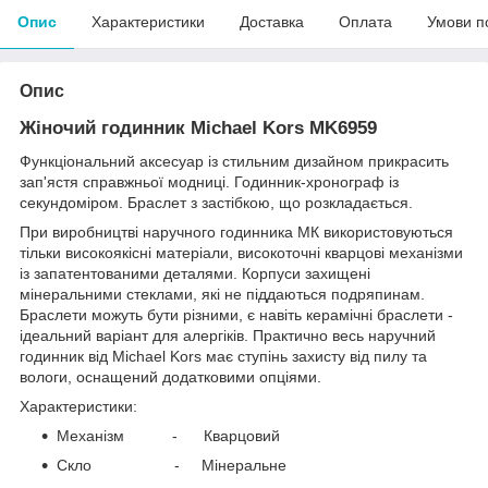
Опис
Характеристики
Доставка
Оплата
Умови п
Опис
Жіночий годинник Michael Kors MK6959
Функціональний аксесуар із стильним дизайном прикрасить
зап'ястя справжньої модниці. Годинник-хронограф із
секундоміром. Браслет з застібкою, що розкладається.
При виробництві наручного годинника МК використовуються
тільки високоякісні матеріали, високоточні кварцові механізми
із запатентованими деталями. Корпуси захищені
мінеральними стеклами, які не піддаються подряпинам.
Браслети можуть бути різними, є навіть керамічні браслети -
ідеальний варіант для алергіків. Практично весь наручний
годинник від Michael Kors має ступінь захисту від пилу та
вологи, оснащений додатковими опціями.
Характеристики:
Механізм - Кварцовий
Скло - Мінеральне