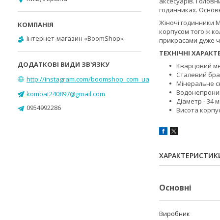
аксесуарів. Головн
годинниках. Основн
Жіночі годинники M
корпусом того ж ко
Інтернет-магазин «BoomShop».
прикрасами дуже ч
ТЕХНІЧНІ ХАРАКТ
Кварцовий ме
Сталевий бра
http://instagram.com/boomshop_com_ua
Мінеральне с
Водонепроник
kombat240897@gmail.com
Діаметр - 34 
0954992286
Висота корпус
ХАРАКТЕРИСТИК
Основні
Виробник