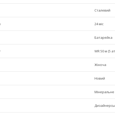
Сталевий
н
24 міс
Батарейка
у
WR 50 м (5 а
Жіноча
Новий
Мінеральне
Дизайнерськ