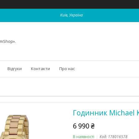
Київ, Україна
omShop».
Відгуки
Контакти
Про нас
Годинник Michael 
6 990 ₴
В наявності
Код:
178016578