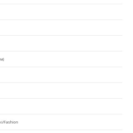
тм)
і/Fashion