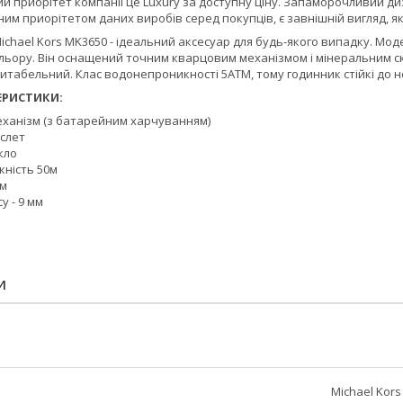
ий приорітет компанії це Luxury за доступну ціну. Запаморочливий диз
им приорітетом даних виробів серед покупців, є завнішній вигляд, я
ichael Kors MK3650 - ідеальний аксесуар для будь-якого випадку. Мод
льору. Він оснащений точним кварцовим механізмом і мінеральним ск
итабельний. Клас водонепроникності 5ATM, тому годинник стійкі до 
ЕРИСТИКИ:
ханізм (з батарейним харчуванням)
слет
кло
ність 50м
мм
у - 9 мм
И
Michael Kors