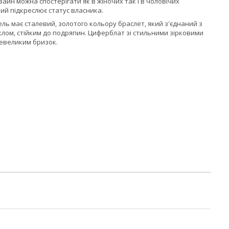
айн можна спостерігати як в жіночих так і в чоловічих
кий підкреслює статус власника.
ель має сталевий, золотого кольору браслет, який з'єднаний з
лом, стійким до подряпин. Циферблат зі стильними зірковими
невеликим бризок.