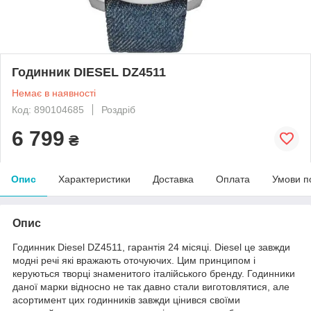
Годинник DIESEL DZ4511
Немає в наявності
Код: 890104685
Роздріб
6 799
₴
Опис
Характеристики
Доставка
Оплата
Умови п
Опис
Годинник Diesel DZ4511, гарантія 24 місяці. Diesel це завжди
модні речі які вражають оточуючих. Цим принципом і
керуються творці знаменитого італійського бренду. Годинники
даної марки відносно не так давно стали виготовлятися, але
асортимент цих годинників завжди цінився своїми