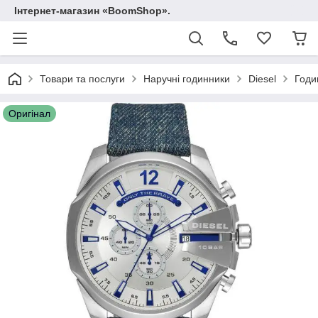
Інтернет-магазин «BoomShop».
Товари та послуги
Наручні годинники
Diesel
Годи
Оригінал