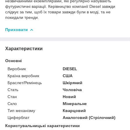
незвичайними екземплярами, які регулярно набувають
футуристичні варіації. Керівництво компанії Diesel завжди
слідкує за тим, щоб їх товари завжди були в моді, та не
покидали тренди.
Приховати
Характеристики
Основні
Виробник
DIESEL
Країна виробник
США
Браслет/Ремінець
Шкіряний
Стать
Чоловіча
Стан
Новий
Скло
Мінеральне
Тип механізму
Кварцовий
Циферблат
Аналоговий (Стрілочний)
Користувальницькі характеристики