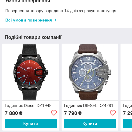
Умови повернення
Повернення товару впродовж 14 днів за рахунок покупця
Всі умови повернення
Подібні товари компанії
Годинник Diesel DZ1948
Годинник DIESEL DZ4281
Годи
7 880
7 790
7 2
₴
₴
Купити
Купити