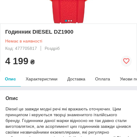
Годинник DIESEL DZ1900
Немає в наявності
Код: 477705817
Роздріб
4 199
₴
Опис
Характеристики
Доставка
Оплата
Умови п
Опис
Diesel це завжди модні речі які вражають оточуючих. Цим
принципом і керуються творці знаменитого італійського
бренду. Годинники даної марки відносно не так давно стали
виготовлятися, але асортимент цих годинників завжди цінився
своїми незвичайними екземплярами, які регулярно