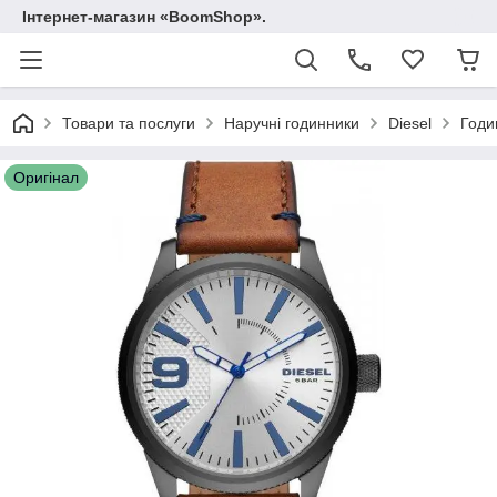
Інтернет-магазин «BoomShop».
Товари та послуги
Наручні годинники
Diesel
Годи
Оригінал