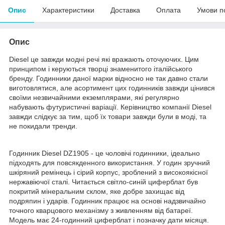
Опис
Характеристики
Доставка
Оплата
Умови п
Опис
Diesel це завжди модні речі які вражають оточуючих. Цим
принципом і керуються творці знаменитого італійського
бренду. Годинники даної марки відносно не так давно стали
виготовлятися, але асортимент цих годинників завжди цінився
своїми незвичайними екземплярами, які регулярно
набувають футуристичні варіації. Керівництво компанії Diesel
завжди слідкує за тим, щоб їх товари завжди були в моді, та
не покидали тренди.
Годинник Diesel DZ1905 - це чоловічі годинники, ідеально
підходять для повсякденного використання. У годин зручний
шкіряний ремінець і сірий корпус, зроблений з високоякісної
нержавіючої сталі. Читається світло-синій циферблат був
покритий мінеральним склом, яке добре захищає від
подряпин і ударів. Годинник працює на основі надзвичайно
точного кварцового механізму з живленням від батареї.
Модель має 24-годинний циферблат і позначку дати місяця.