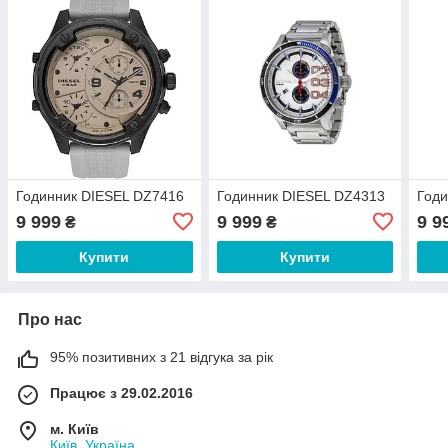
Годинник DIESEL DZ7416
Годинник DIESEL DZ4313
Годи
9 999
9 999
9 9
₴
₴
Купити
Купити
Про нас
95% позитивних з 21 відгука за рік
Працює з 29.02.2016
м. Київ
Київ, Україна