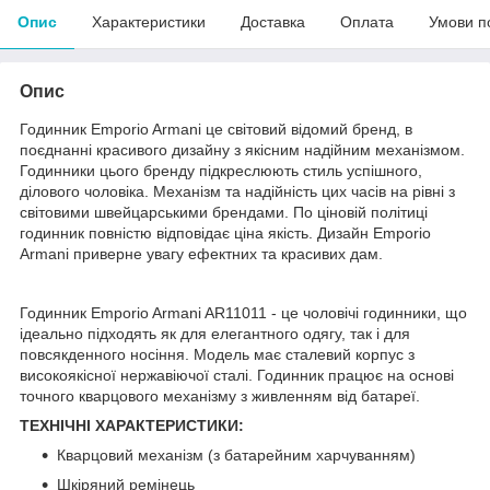
Опис
Характеристики
Доставка
Оплата
Умови п
Опис
Годинник Emporio Armani це світовий відомий бренд, в
поєднанні красивого дизайну з якісним надійним механізмом.
Годинники цього бренду підкреслюють стиль успішного,
ділового чоловіка. Механізм та надійність цих часів на рівні з
світовими швейцарськими брендами. По ціновій політиці
годинник повністю відповідає ціна якість. Дизайн Emporio
Armani приверне увагу ефектних та красивих дам.
Годинник Emporio Armani AR11011 - це чоловічі годинники, що
ідеально підходять як для елегантного одягу, так і для
повсякденного носіння. Модель має сталевий корпус з
високоякісної нержавіючої сталі. Годинник працює на основі
точного кварцового механізму з живленням від батареї.
ТЕХНІЧНІ ХАРАКТЕРИСТИКИ:
Кварцовий механізм (з батарейним харчуванням)
Шкіряний ремінець