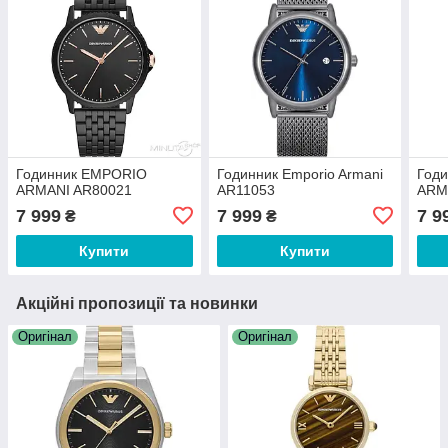
Годинник EMPORIO
Годинник Emporio Armani
Год
ARMANI AR80021
AR11053
ARM
7 999
7 999
7 9
₴
₴
Купити
Купити
Акційні пропозиції та новинки
Оригінал
Оригінал