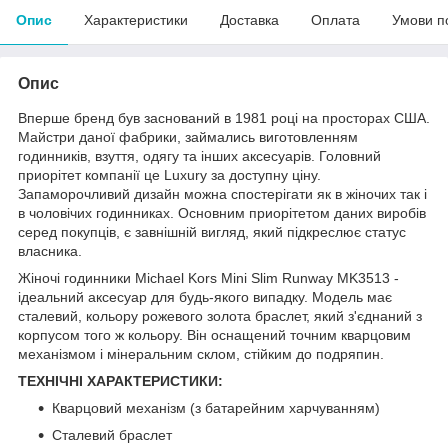
Опис
Характеристики
Доставка
Оплата
Умови п
Опис
Вперше бренд був заснований в 1981 році на просторах США.
Майстри даної фабрики, займались виготовленням
годинників, взуття, одягу та інших аксесуарів. Головний
приорітет компанії це Luxury за доступну ціну.
Запаморочливий дизайн можна спостерігати як в жіночих так і
в чоловічих годинниках. Основним приорітетом даних виробів
серед покупців, є завнішній вигляд, який підкреслює статус
власника.
Жіночі годинники Michael Kors Mini Slim Runway MK3513 -
ідеальний аксесуар для будь-якого випадку. Модель має
сталевий, кольору рожевого золота браслет, який з'єднаний з
корпусом того ж кольору. Він оснащений точним кварцовим
механізмом і мінеральним склом, стійким до подряпин.
ТЕХНІЧНІ ХАРАКТЕРИСТИКИ:
Кварцовий механізм (з батарейним харчуванням)
Сталевий браслет