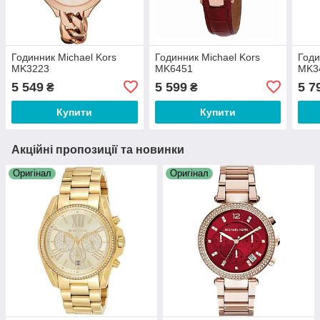
Годинник Michael Kors
Годинник Michael Kors
Годи
MK3223
MK6451
MK3
5 549
5 599
5 7
₴
₴
Купити
Купити
Акційні пропозиції та новинки
Оригінал
Оригінал