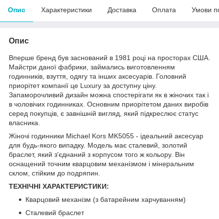
Опис
Характеристики
Доставка
Оплата
Умови п
Опис
Вперше бренд був заснований в 1981 році на просторах США.
Майстри даної фабрики, займались виготовленням
годинників, взуття, одягу та інших аксесуарів. Головний
приорітет компанії це Luxury за доступну ціну.
Запаморочливий дизайн можна спостерігати як в жіночих так і
в чоловічих годинниках. Основним приорітетом даних виробів
серед покупців, є завнішній вигляд, який підкреслює статус
власника.
Жіночі годинники Michael Kors MK5055 - ідеальний аксесуар
для будь-якого випадку. Модель має сталевий, золотий
браслет, який з'єднаний з корпусом того ж кольору. Він
оснащений точним кварцовим механізмом і мінеральним
склом, стійким до подряпин.
ТЕХНІЧНІ ХАРАКТЕРИСТИКИ:
Кварцовий механізм (з батарейним харчуванням)
Сталевий браслет