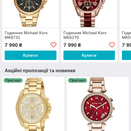
Годинник Michael Kors
Годинник Michael Kors
Годи
MK8731
MK6270
MK5
7 990
7 990
7 9
₴
₴
Купити
Купити
Акційні пропозиції та новинки
Оригінал
Оригінал