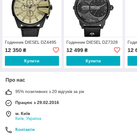
Годинник DIESEL DZ4495
Годинник DIESEL DZ7328
Годи
12 350
12 499
12 
₴
₴
Купити
Купити
Про нас
95% позитивних з 20 відгуків за рік
Працює з 29.02.2016
м. Київ
Київ, Україна
Контакти