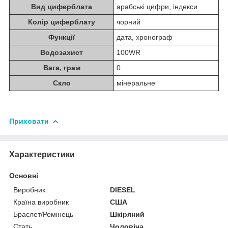
Вид циферблата
арабські цифри, індекси
Колір циферблату
чорний
Функції
дата, хронограф
Водозахист
100WR
Вага, грам
0
Скло
мінеральне
Приховати
Характеристики
Основні
Виробник
DIESEL
Країна виробник
США
Браслет/Ремінець
Шкіряний
Стать
Чоловіча