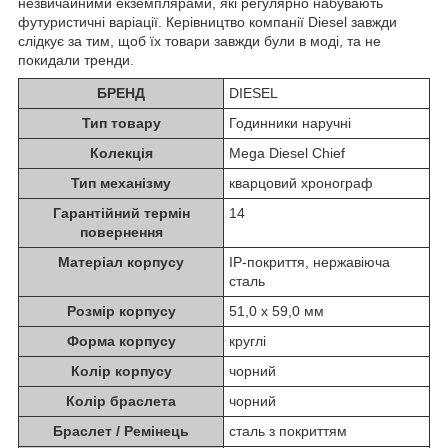
незвичайними екземплярами, які регулярно набувають
футуристичні варіації. Керівництво компанії Diesel завжди
слідкує за тим, щоб їх товари завжди були в моді, та не
покидали тренди.
БРЕНД
DIESEL
Тип товару
Годинники наручні
Колекція
Mega Diesel Chief
Тип механізму
кварцовий хронограф
Гарантійний термін
14
повернення
Матеріал корпусу
IP-покриття, нержавіюча
сталь
Розмір корпусу
51,0 х 59,0 мм
Форма корпусу
круглі
Колір корпусу
чорний
Колір браслета
чорний
Браслет / Ремінець
сталь з покриттям